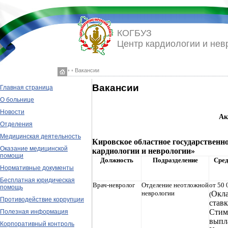
КОГБУЗ
Центр кардиологии и нев
◦ ◦ Вакансии
Вакансии
Главная страница
О больнице
Новости
Ак
Отделения
Медицинская деятельность
Кировское областное государственн
Оказание медицинской
кардиологии и неврологии»
помощи
Должность
Подразделение
Сред
Нормативные документы
Бесплатная юридическая
Врач-невролог
Отделение неотложной
от 50 
помощь
неврологии
Окла
(
Противодействие коррупции
ставк
Стим
Полезная информация
выпл
Корпоративный контроль