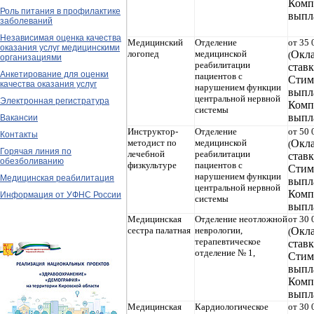
Комп
Роль питания в профилактике
выпл
заболеваний
Независимая оценка качества
Медицинский
Отделение
от 35 
оказания услуг медицинскими
логопед
медицинской
Окла
(
организациями
реабилитации
ставк
Анкетирование для оценки
пациентов с
Стим
качества оказания услуг
нарушением функции
выпл
центральной нервной
Электронная регистратура
Комп
системы
выпл
Вакансии
Инструктор-
Отделение
от 50 
Контакты
методист по
медицинской
Окла
(
Горячая линия по
лечебной
реабилитации
ставк
обезболиванию
физкультуре
пациентов с
Стим
нарушением функции
Медицинская реабилитация
выпл
центральной нервной
Комп
Информация от УФНС России
системы
выпл
Медицинская
Отделение неотложной
от 30 
сестра палатная
неврологии,
Окла
(
терапевтическое
ставк
отделение № 1,
Стим
выпл
Комп
выпл
Медицинская
Кардиологическое
от 30 