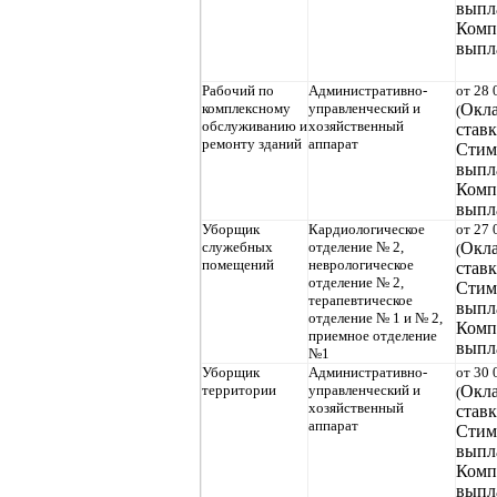
выпл
Комп
выпл
Рабочий по
Административно-
от 28 
комплексному
управленческий и
Окла
(
обслуживанию и
хозяйственный
ставк
ремонту зданий
аппарат
Стим
выпл
Комп
выпл
Уборщик
Кардиологическое
от 27 
служебных
отделение № 2,
Окла
(
помещений
неврологическое
ставк
отделение № 2,
Стим
терапевтическое
выпл
отделение № 1 и № 2,
Комп
приемное отделение
выпл
№1
Уборщик
Административно-
от 30 
территории
управленческий и
Окла
(
хозяйственный
ставк
аппарат
Стим
выпл
Комп
выпл