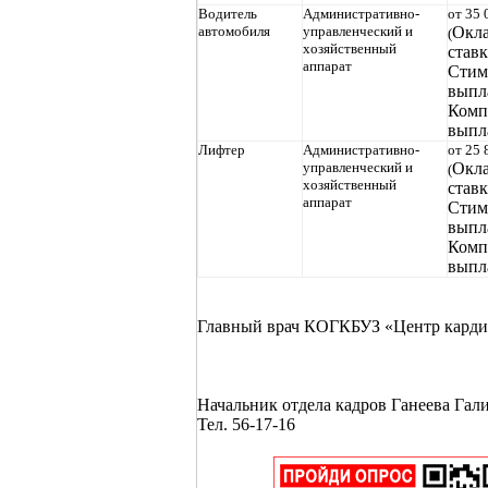
Водитель
Административно-
от 35 
автомобиля
управленческий и
Окла
(
хозяйственный
ставк
аппарат
Стим
выпл
Комп
выпл
Лифтер
Административно-
от 25 
управленческий и
Окла
(
хозяйственный
ставк
аппарат
Стим
выпл
Комп
выпл
Главный врач КОГКБУЗ «Центр кардио
Начальник отдела кадров Ганеева Гал
Тел. 56-17-16