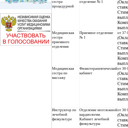
сестра
отделение № 1
Окла
(
процедурной
ставк
Стим
выпл
Комп
выпл
Медицинская
Приемное отделение
от 37 
сестра
№ 1
Окла
(
приемного
ставк
отделения
Стим
выпл
Комп
выпл
Медицинская
Физиотерапевтический
от 30 
сестра по
кабинет
Окла
(
массажу
ставк
Стим
выпл
Комп
выпл
Инструктор по
Отделение неотложной
от 30 
лечебной
кардиологии.
Окла
(
физкультуре
Кабинет лечебной
ставк
физкультуры
Стим