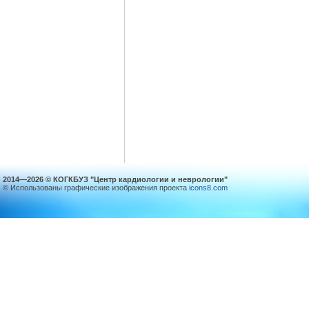
2014—2026 © КОГКБУЗ "Центр кардиологии и неврологии"
© Использованы графические изображения проекта
icons8.com